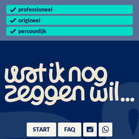
professioneel
origineel
persoonlijk
START
FAQ