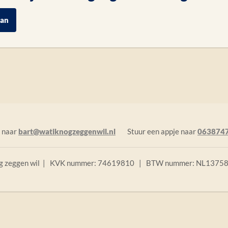
 naar
bart@watiknogzeggenwil.nl
Stuur een appje naar
063874
og zeggen wil | KVK nummer: 74619810 | BTW nummer: NL137