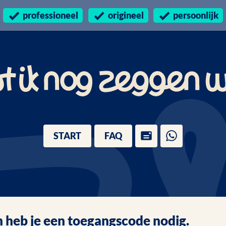
professioneel
origineel
persoonlijk
START
FAQ
 heb je een toegangscode nodig.