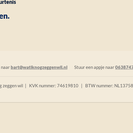
urtenis
en.
 naar
bart@watiknogzeggenwil.nl
Stuur een appje naar
063874
og zeggen wil | KVK nummer: 74619810 | BTW nummer: NL137