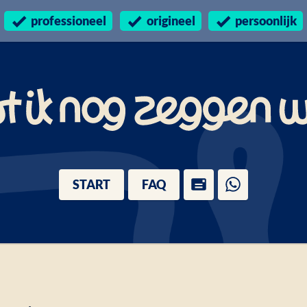
professioneel
origineel
persoonlijk
START
FAQ