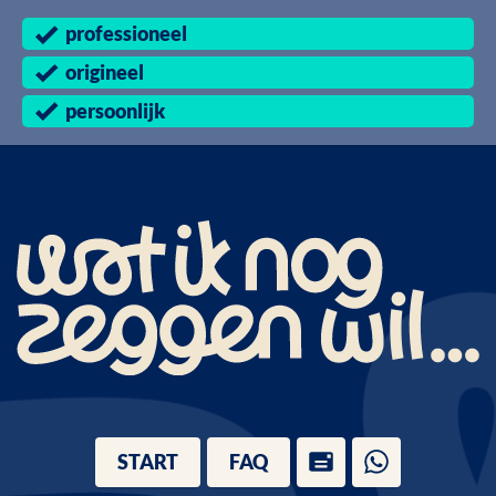
professioneel
origineel
persoonlijk
START
FAQ